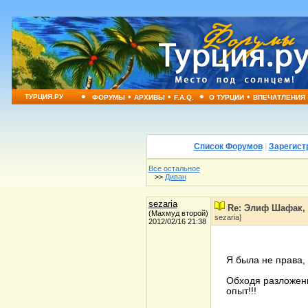
•
•
•
•
•
ТУРЦИЯ.РУ
ФОРУМЫ
АРХИВЫ
F.A.Q.
О ТУРЦИИ
ВПЕЧАТЛЕНИЯ
Список Форумов
|
Зарегист
Все остальное
>>
Диван
sezaria
Re: Элиф Шафак,
(Махмуд второй)
sezaria]
2012/02/16 21:38
Я была не права,
Обходя разложенн
опыт!!!