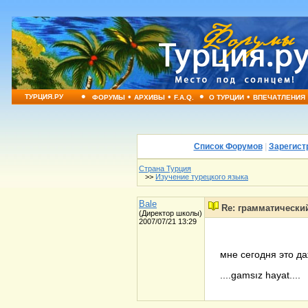
•
•
•
•
•
ТУРЦИЯ.РУ
ФОРУМЫ
АРХИВЫ
F.A.Q.
О ТУРЦИИ
ВПЕЧАТЛЕНИЯ
Список Форумов
|
Зарегист
Страна Турция
>>
Изучение турецкого языка
Bale
Re: грамматически
(Директор школы)
2007/07/21 13:29
мне сегодня это д
....gamsız hayat....