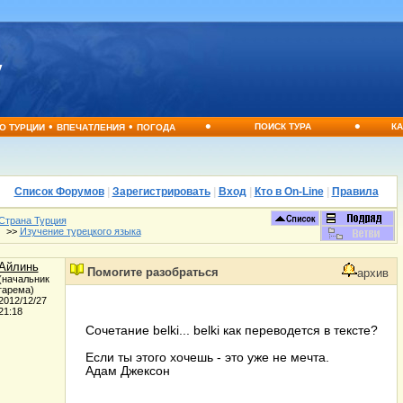
•
•
•
•
ПОИСК ТУРА
КА
О ТУРЦИИ
ВПЕЧАТЛЕНИЯ
ПОГОДА
Список Форумов
|
Зарегистрировать
|
Вход
|
Кто в On-Line
|
Правила
Страна Турция
>>
Изучение турецкого языка
Айлинь
Помогите разобраться
архив
(начальник
гарема)
2012/12/27
21:18
Сочетание belki... belki как переводется в тексте?
Если ты этого хочешь - это уже не мечта.
Адам Джексон