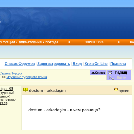
•
•
•
•
ПОИСК ТУРА
КА
О ТУРЦИИ
ВПЕЧАТЛЕНИЯ
ПОГОДА
Список Форумов
|
Зарегистрировать
|
Вход
|
Кто в On-Line
|
Правила
Страна Турция
>>
Изучение турецкого языка
olga_89
dostum - arkadaşim
архив
(турецкий
шпион)
2013/10/02
12:26
dostum - arkadaşim - в чем разница?