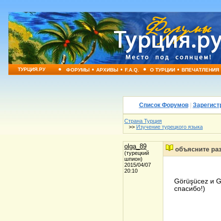
•
•
•
•
•
ТУРЦИЯ.РУ
ФОРУМЫ
АРХИВЫ
F.A.Q.
О ТУРЦИИ
ВПЕЧАТЛЕНИЯ
Список Форумов
|
Зарегист
Страна Турция
>>
Изучение турецкого языка
olga_89
объясните раз
(турецкий
шпион)
2015/04/07
20:10
Görüşücez и G
спасибо!)