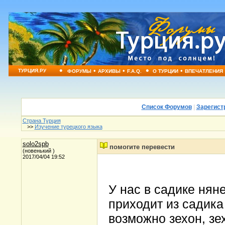
•
•
•
•
•
ТУРЦИЯ.РУ
ФОРУМЫ
АРХИВЫ
F.A.Q.
О ТУРЦИИ
ВПЕЧАТЛЕНИЯ
Список Форумов
|
Зарегист
Страна Турция
>>
Изучение турецкого языка
solo2spb
помогите перевести
(новенький )
2017/04/04 19:52
У нас в садике няне
приходит из садика 
возможно зехон, зех