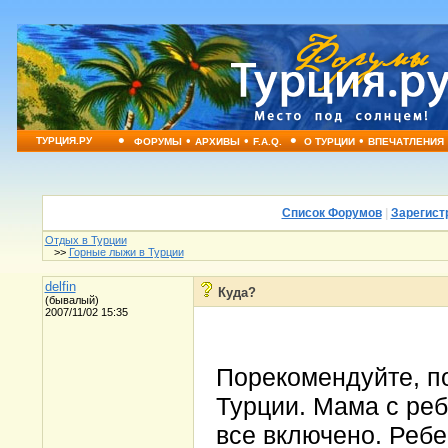
•
•
•
•
•
ТУРЦИЯ.РУ
ФОРУМЫ
АРХИВЫ
F.A.Q.
О ТУРЦИИ
ВПЕЧАТЛЕНИЯ
Список Форумов
|
Зарегист
Отдых в Турции
>>
Горные лыжи в Турции
delfin
Куда?
(бывалый)
2007/11/02 15:35
Порекомендуйте, п
Турции. Мама с реб
все включено. Ребе