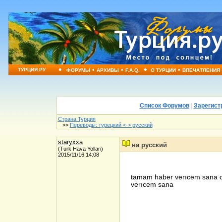
•
•
•
•
•
ТУРЦИЯ.РУ
ФОРУМЫ
АРХИВЫ
F.A.Q.
О ТУРЦИИ
ВПЕЧАТЛЕНИЯ
Список Форумов
|
Зарегист
Страна Турция
>>
Переводы: турецкий <-> русский
staryxxa
на русский
(Turk Hava Yollari)
2015/11/16 14:08
tamam haber verıcem sana co
verıcem sana