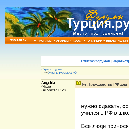
•
•
•
•
•
ТУРЦИЯ.РУ
ФОРУМЫ
АРХИВЫ
F.A.Q.
О ТУРЦИИ
ВПЕЧАТЛЕНИЯ
Список Форумов
|
Зарегист
Страна Турция
>>
Жизнь турецких жён
Angelita
Re: Гражданствр РФ для 
(Чудо)
2014/09/12 13:28
нужно сдавать, ос
учился в РФ в шко
Все люди приносят