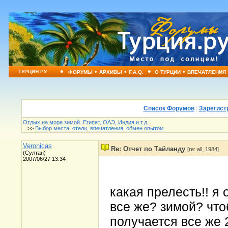
•
•
•
•
•
ТУРЦИЯ.РУ
ФОРУМЫ
АРХИВЫ
F.A.Q.
О ТУРЦИИ
ВПЕЧАТЛЕНИЯ
Список Форумов
|
Зарегист
Отдых на море зимой. Египет, ОАЭ, Индия и т.д.
>>
Выбор места, отели, впечатления, обмен опытом
Veronicas
Re: Отчет по Тайланду
[re: all_1984]
(Султан)
2007/06/27 13:34
какая прелесть!! я 
все же? зимой? что
получается все же 