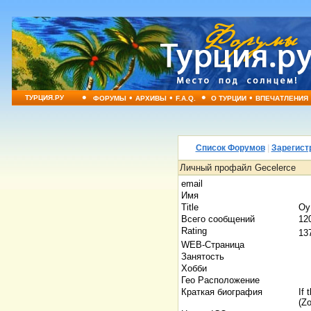
•
•
•
•
•
ТУРЦИЯ.РУ
ФОРУМЫ
АРХИВЫ
F.A.Q.
О ТУРЦИИ
ВПЕЧАТЛЕНИЯ
Список Форумов
|
Зарегист
Личный профайл Gecelerce
email
Имя
Title
Oy
Всего сообщений
12
Rating
1
WEB-Страница
Занятость
Хобби
Гео Расположение
Краткая биография
If 
(Z