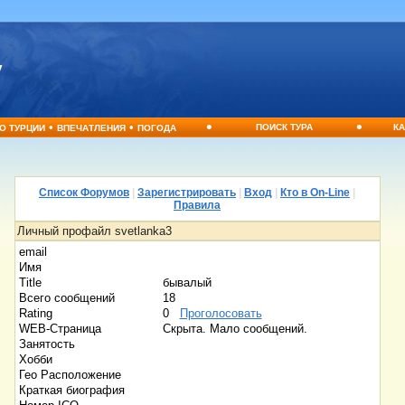
•
•
•
•
ПОИСК ТУРА
КА
О ТУРЦИИ
ВПЕЧАТЛЕНИЯ
ПОГОДА
Список Форумов
|
Зарегистрировать
|
Вход
|
Кто в On-Line
|
Правила
Личный профайл svetlanka3
email
Имя
Title
бывалый
Всего сообщений
18
Rating
0
Проголосовать
WEB-Страница
Скрыта. Мало сообщений.
Занятость
Хобби
Гео Расположение
Краткая биография