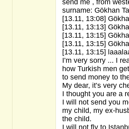
send me , from west
surname: Gökhan 
[13.11, 13:08] Gökhan
[13.11, 13:13] Gökha
[13.11, 13:15] Gökha
[13.11, 13:15] Gökha
[13.11, 13:15] laaal
I'm very sorry ... I r
how Turkish men get 
to send money to th
My dear, it's very c
I thought you are a 
I will not send you 
my child, my ex-hus
the child.
I will not fly to Istanb