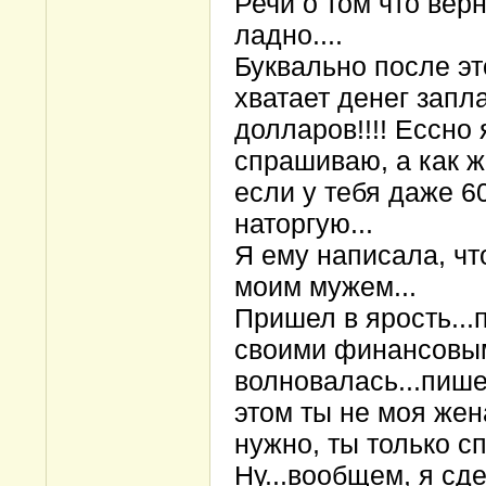
Речи о том что верн
ладно....
Буквально после это
хватает денег запла
долларов!!!! Ессно 
спрашиваю, а как ж
если у тебя даже 6
наторгую...
Я ему написала, чт
моим мужем...
Пришел в ярость...п
своими финансовым
волновалась...пише
этом ты не моя жена
нужно, ты только сп
Ну...вообщем, я сд