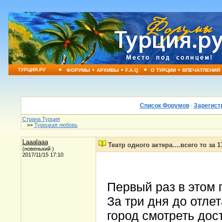
•
•
•
•
•
ТУРЦИЯ.РУ
ФОРУМЫ
АРХИВЫ
F.A.Q.
О ТУРЦИИ
ВПЕЧАТЛЕНИЯ
Список Форумов
|
Зарегист
Страна Турция
>>
Турецкая любовь
Laaalaaa
Театр одного актера....всего то за 
(новенький )
2017/11/15 17:10
Первый раз в этом 
За три дня до отле
город смотреть дос