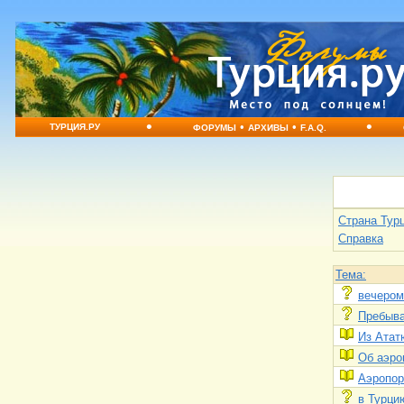
•
•
•
•
ТУРЦИЯ.РУ
ФОРУМЫ
АРХИВЫ
F.A.Q.
Страна Тур
Справка
Тема:
вечером
Пребыва
Из Атат
Об аэро
Аэропор
в Турци