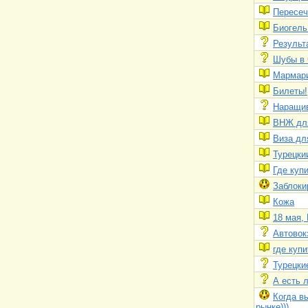
Пересеч
Биогель
Результ
Шубы в
Мармари
Билеты!
Наращив
ВНЖ дл
Виза дл
Турецки
Где куп
Заблокир
Кожа
18 мая, 
Автовок
где куп
Турецки
А есть 
Когда в
рынке)))