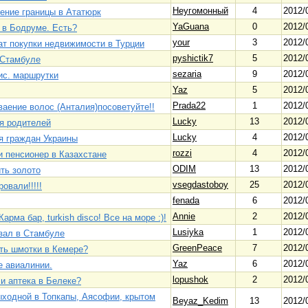
Неугомонный
4
2012/
ение границы в Ататюрк
YaGuana
0
2012/
 в Бодруме. Есть?
your
3
2012/
ат покупки недвижимости в Турции
pyshictik7
5
2012/
 Стамбуле
sezaria
9
2012/
с. маршрутки
Yaz
5
2012/
Prada22
1
2012/
аение волос (Анталия)посоветуйте!!
Lucky
13
2012/
я родителей
Lucky
4
2012/
я граждан Украины
rozzi
4
2012/
и пенсионер в Казахстане
ODIM
13
2012/
ить золото
vsegdastoboy
25
2012/
овали!!!!!
fenada
6
2012/
Annie
2
2012/
Карма бар, turkish disco! Все на море :)!
Lusiyka
1
2012/
зал в Стамбуле
GreenPeace
7
2012/
ить шмотки в Кемере?
Yaz
6
2012/
е авиалинии.
lopushok
2
2012/
ли аптека в Белеке?
ыходной в Топкапы, Аясофии, крытом
Beyaz_Kedim
13
2012/