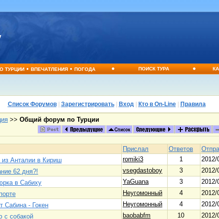
•
•
•
•
ПОИСК ТУРА
КА
О ТУРЦИИ
ВПЕЧАТЛЕНИЯ
ПОГОДА
Список Форумов
|
Зарегистрировать
|
Вход
|
Кто в On-Line
|
Правила
ция
>>
Общий форум по Турции
Прислал
Ответов
Отпр
romiki3
1
2012/
 из Анталии в Кириш
vsegdastoboy
3
2012/
ние 62 дня?!
YaGuana
3
2012/
юрка в Сабиху
Неугомонный
4
2012/
порте
Неугомонный
4
2012/
т Сабина - Гокен
baobabfm
10
2012/
ю с собакой