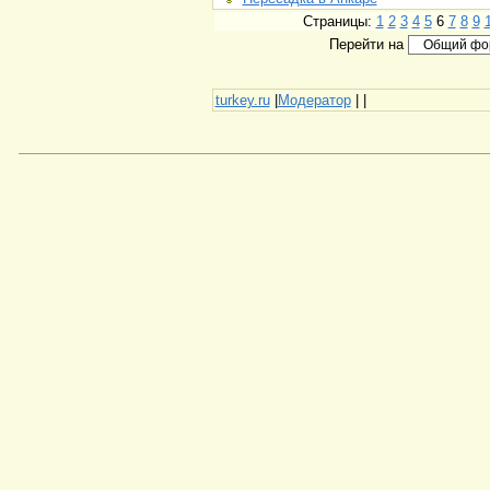
Страницы:
1
2
3
4
5
6
7
8
9
Перейти на
turkey.ru
|
Модератор
|
|