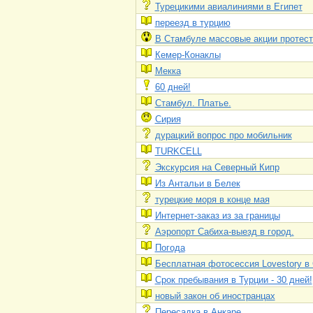
Турецикими авиалиниями в Египет
переезд в турцию
В Стамбуле массовые акции протест
Кемер-Конаклы
Мекка
60 дней!
Стамбул. Платье.
Сирия
дурацкий вопрос про мобильник
TURKCELL
Экскурсия на Северный Кипр
Из Антальи в Белек
турецкие моря в конце мая
Интернет-заказ из за границы
Аэропорт Сабиха-выезд в город.
Погода
Бесплатная фотосессия Lovestory в
Срок пребывания в Турции - 30 дней!
новый закон об иностранцах
Пересадка в Анкаре