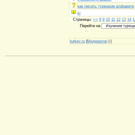
как писать турецком алфавите
ki
Страницы:
<<
8
9
10
11
12
13
14
1
Перейти на
turkey.ru
|
Модератор
|
|