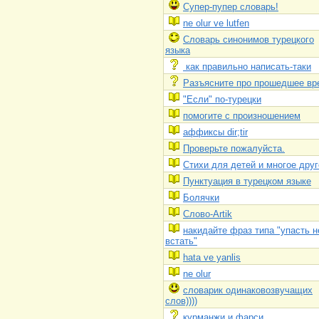
Супер-пупер словарь!
ne olur ve lutfen
Словарь синонимов турецкого
языка
как правильно написать-таки
Разъясните про прошедшее вр
"Если" по-турецки
помогите с произношением
аффиксы dir;tir
Проверьте пожалуйста.
Стихи для детей и многое друг
Пунктуация в турецком языке
Болячки
Слово-Artik
накидайте фраз типа "упасть н
встать"
hata ve yanlis
ne olur
словарик одинаковозвучащих
слов))))
курманжи и фарси