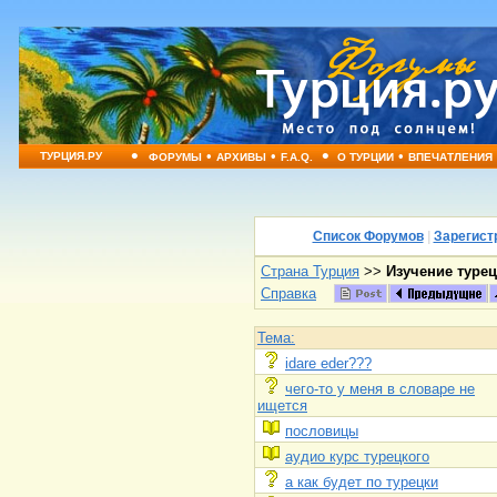
•
•
•
•
•
ТУРЦИЯ.РУ
ФОРУМЫ
АРХИВЫ
F.A.Q.
О ТУРЦИИ
ВПЕЧАТЛЕНИЯ
Список Форумов
|
Зарегист
Страна Турция
>>
Изучение турец
Справка
Тема:
idare eder???
чего-то у меня в словаре не
ищется
пословицы
аудио курс турецкого
а как будет по турецки