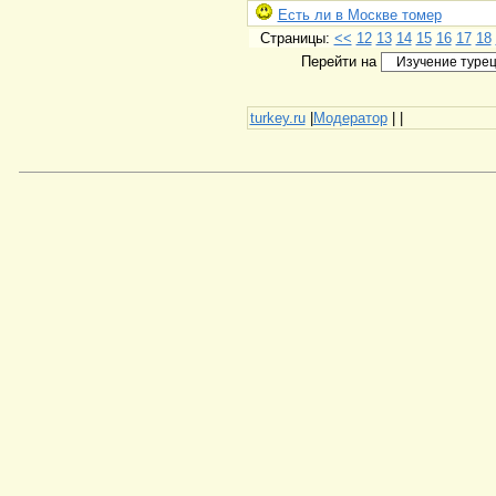
Есть ли в Москве томер
Страницы:
<<
12
13
14
15
16
17
18
Перейти на
turkey.ru
|
Модератор
|
|