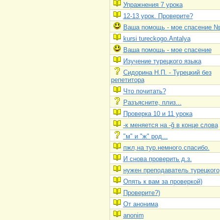
Упражнения 7 урока
12-13 урок. Проверите?
Ваша помощь - мое спасение 
kursi tureckogo.Antalya
Ваша помощь - мое спасение
Изучение турецкого языка
Сидорина Н.П. - Турецкий без
репетитора
Что почитать?
Разъясните, плиз...
Проверка 10 и 11 урока
-к меняется на -ğ в конце слова
"м" и "ж" род...
пжл,на тур.немного.спасибо.
И снова проверить д.з.
нужен преподаватель турецкого
Опять к вам за проверкой)
Проверите?)
От анонима
anonim