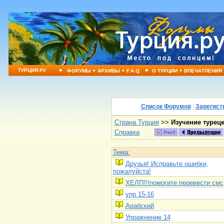
•
•
•
•
•
ТУРЦИЯ.РУ
ФОРУМЫ
АРХИВЫ
F.A.Q.
О ТУРЦИИ
ВПЕЧАТЛЕНИЯ
Список Форумов
|
Зарегист
Страна Турция
>>
Изучение турец
Справка
Тема:
Друзья! Исправьте ошибки,
пожалуйста!
ХЕЛП!!!помогите перевести смс
упр 15-16
Арабский
Упражнение 14