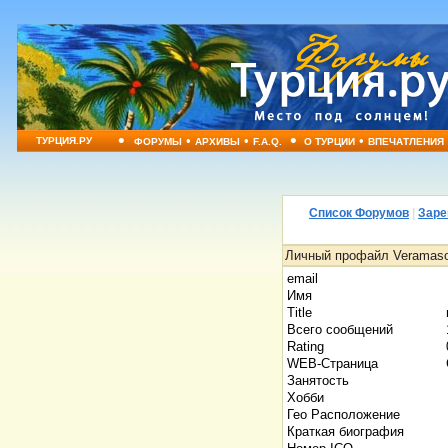
•
•
•
•
•
ТУРЦИЯ.РУ
ФОРУМЫ
АРХИВЫ
F.A.Q.
О ТУРЦИИ
ВПЕЧАТЛЕНИЯ
Список Форумов
|
Заре
Личный профайл Veramas
email
Имя
Title
Всего сообщений
Rating
WEB-Страница
Занятость
Хобби
Гео Расположение
Краткая биография