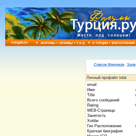
•
•
•
•
•
ТУРЦИЯ.РУ
ФОРУМЫ
АРХИВЫ
F.A.Q.
О ТУРЦИИ
ВПЕЧАТЛЕНИЯ
Список Форумов
|
Заре
Личный профайл lolat
email
Имя
Title
Всего сообщений
Rating
WEB-Страница
Занятость
Хобби
Гео Расположение
Краткая биография