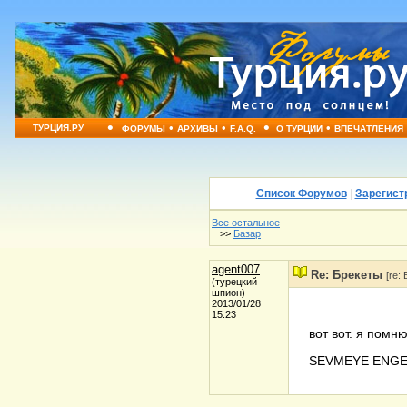
•
•
•
•
•
ТУРЦИЯ.РУ
ФОРУМЫ
АРХИВЫ
F.A.Q.
О ТУРЦИИ
ВПЕЧАТЛЕНИЯ
Список Форумов
|
Зарегист
Все остальное
>>
Базар
agent007
Re: Брекеты
[re:
(турецкий
шпион)
2013/01/28
15:23
вот вот. я помн
SEVMEYE ENGE