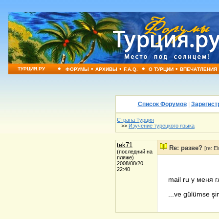
•
•
•
•
•
ТУРЦИЯ.РУ
ФОРУМЫ
АРХИВЫ
F.A.Q.
О ТУРЦИИ
ВПЕЧАТЛЕНИЯ
Список Форумов
|
Зарегист
Страна Турция
>>
Изучение турецкого языка
tek71
Re: разве?
[re: E
(последний на
пляже)
2008/08/20
22:40
mail ru у меня 
...ve gülümse şim