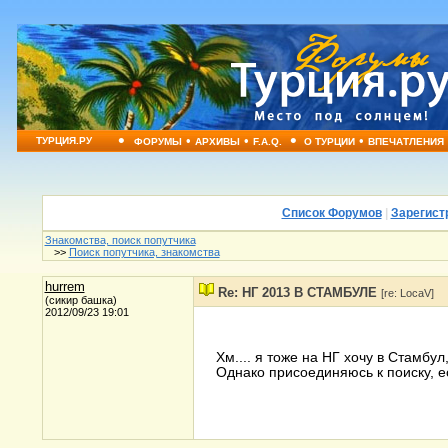
•
•
•
•
•
ТУРЦИЯ.РУ
ФОРУМЫ
АРХИВЫ
F.A.Q.
О ТУРЦИИ
ВПЕЧАТЛЕНИЯ
Список Форумов
|
Зарегист
Знакомства, поиск попутчика
>>
Поиск попутчика, знакомства
hurrem
Re: НГ 2013 В СТАМБУЛЕ
[re: LocaV]
(сикир башка)
2012/09/23 19:01
Хм.... я тоже на НГ хочу в Стамбул
Однако присоединяюсь к поиску, ес