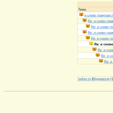
Тема:
и сново гражданс
Re: и сново гра
Re: и сново г
Re: и сново гра
Re: и сново г
Re: и снов
Re: и сно
Re: и с
Re: и
turkey.ru
|
Модератор
|
|