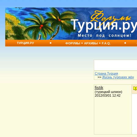
•
•
•
•
ТУРЦИЯ.РУ
ФОРУМЫ
АРХИВЫ
F.A.Q.
Страна Турция
>>
Жизнь турецких жён
fistik
(турецкий шпион)
2012/03/01 12:42