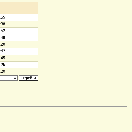
:55
:38
:52
:48
:20
:42
:45
:25
:20