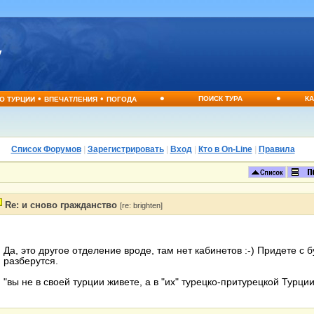
•
•
•
•
ПОИСК ТУРА
КА
О ТУРЦИИ
ВПЕЧАТЛЕНИЯ
ПОГОДА
Список Форумов
|
Зарегистрировать
|
Вход
|
Кто в On-Line
|
Правила
Re: и сново гражданство
[re: brighten]
Да, это другое отделение вроде, там нет кабинетов :-) Придете с 
разберутся.
"вы не в своей турции живете, а в "их" турецко-притурецкой Турции"