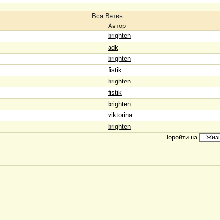
Вся Ветвь
Автор
brighten
adk
brighten
fistik
brighten
fistik
brighten
viktorina
brighten
Перейти на