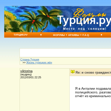
•
•
•
•
ТУРЦИЯ.РУ
ФОРУМЫ
АРХИВЫ
F.A.Q.
Страна Турция
>>
Жизнь турецких жён
viktorina
Re: и сново гражданс
(мудрец)
2012/03/01 22:25
Я в Анталии подавала
полицейского, разгов
отчёт из криминально