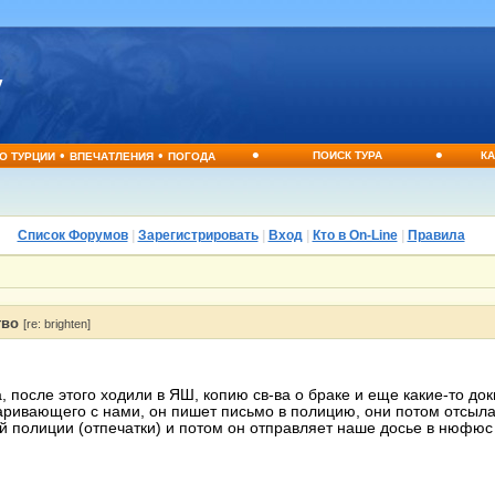
•
•
•
•
ПОИСК ТУРА
КА
О ТУРЦИИ
ВПЕЧАТЛЕНИЯ
ПОГОДА
Список Форумов
|
Зарегистрировать
|
Вход
|
Кто в On-Line
|
Правила
тво
[re: brighten]
, после этого ходили в ЯШ, копию св-ва о браке и еще какие-то док
аривающего с нами, он пишет письмо в полицию, они потом отсыла
й полиции (отпечатки) и потом он отправляет наше досье в нюфюс